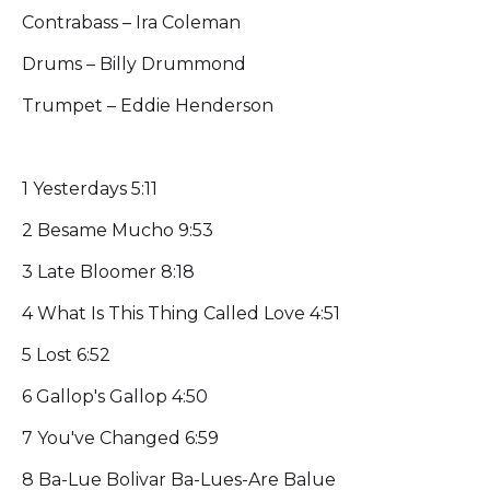
Contrabass – Ira Coleman
Drums – Billy Drummond
Trumpet – Eddie Henderson
1 Yesterdays 5:11
2 Besame Mucho 9:53
3 Late Bloomer 8:18
4 What Is This Thing Called Love 4:51
5 Lost 6:52
6 Gallop's Gallop 4:50
7 You've Changed 6:59
8 Ba-Lue Bolivar Ba-Lues-Are Balue